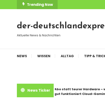
Skip
Trending Now
To
Content
der-deutschlandexpre
Aktuelle News & Nachrichten
NEWS
WISSEN
ALLTAG
TIPP & TRIC
Abo statt teurer Hardware – wie
News Ticker
gut funktioniert Cloud-Gaming?