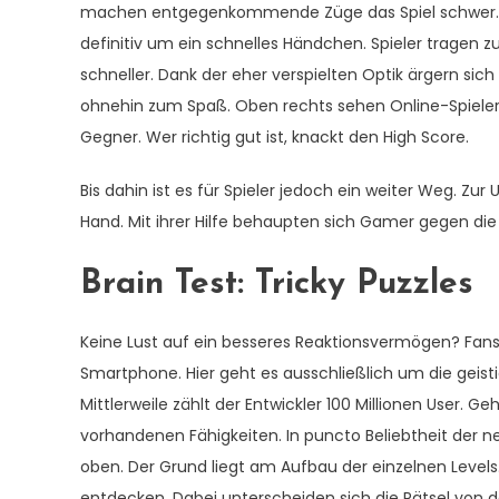
machen entgegenkommende Züge das Spiel schwer. Zud
definitiv um ein schnelles Händchen. Spieler tragen z
schneller. Dank der eher verspielten Optik ärgern sich
ohnehin zum Spaß. Oben rechts sehen Online-Spieler
Gegner. Wer richtig gut ist, knackt den High Score.
Bis dahin ist es für Spieler jedoch ein weiter Weg. Z
Hand. Mit ihrer Hilfe behaupten sich Gamer gegen die 
Brain Test: Tricky Puzzles
Keine Lust auf ein besseres Reaktionsvermögen? Fans v
Smartphone. Hier geht es ausschließlich um die geisti
Mittlerweile zählt der Entwickler 100 Millionen User. Ge
vorhandenen Fähigkeiten. In puncto Beliebtheit der 
oben. Der Grund liegt am Aufbau der einzelnen Levels.
entdecken. Dabei unterscheiden sich die Rätsel von d