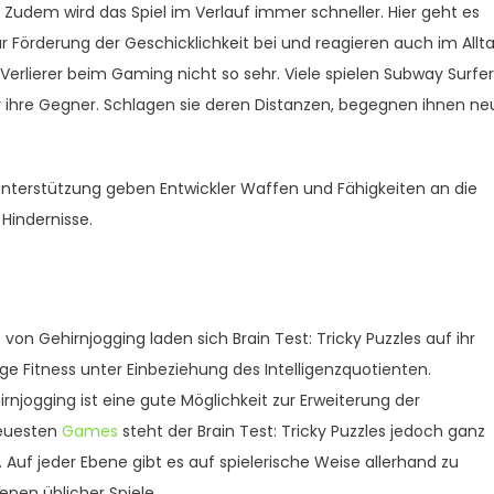
em wird das Spiel im Verlauf immer schneller. Hier geht es
ur Förderung der Geschicklichkeit bei und reagieren auch im Allt
 Verlierer beim Gaming nicht so sehr. Viele spielen Subway Surfe
 ihre Gegner. Schlagen sie deren Distanzen, begegnen ihnen ne
ur Unterstützung geben Entwickler Waffen und Fähigkeiten an die
Hindernisse.
on Gehirnjogging laden sich Brain Test: Tricky Puzzles auf ihr
ge Fitness unter Einbeziehung des Intelligenzquotienten.
hirnjogging ist eine gute Möglichkeit zur Erweiterung der
neuesten
Games
steht der Brain Test: Tricky Puzzles jedoch ganz
 Auf jeder Ebene gibt es auf spielerische Weise allerhand zu
enen üblicher Spiele.