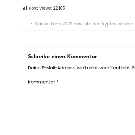
Post Views:
22.105
Beitragsnavigation
Darum kann 2023 das Jahr der Kryptos werden
Schreibe einen Kommentar
Deine E-Mail-Adresse wird nicht veröffentlicht.
E
Kommentar
*