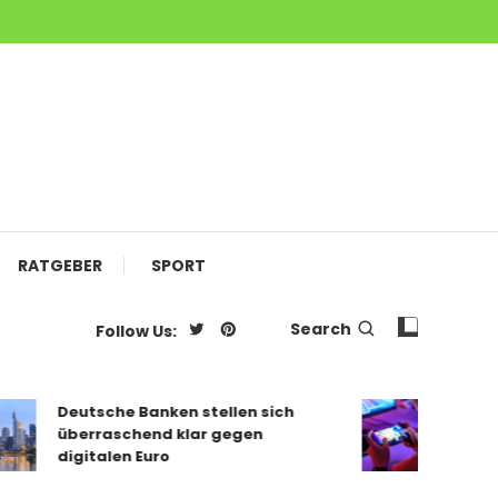
RATGEBER
SPORT
Search
Follow Us:
Deutsche Banken stellen sich
Mobiles G
überraschend klar gegen
das Smar
digitalen Euro
angesag