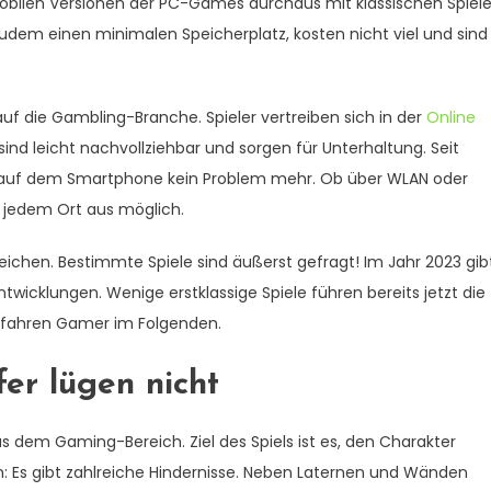
 mobilen Versionen der PC-Games durchaus mit klassischen Spiel
 zudem einen minimalen Speicherplatz, kosten nicht viel und sind
uf die Gambling-Branche. Spieler vertreiben sich in der
Online
sind leicht nachvollziehbar und sorgen für Unterhaltung. Seit
en auf dem Smartphone kein Problem mehr. Ob über WLAN oder
n jedem Ort aus möglich.
eichen. Bestimmte Spiele sind äußerst gefragt! Im Jahr 2023 gib
wicklungen. Wenige erstklassige Spiele führen bereits jetzt die
erfahren Gamer im Folgenden.
fer lügen nicht
s dem Gaming-Bereich. Ziel des Spiels ist es, den Charakter
m: Es gibt zahlreiche Hindernisse. Neben Laternen und Wänden