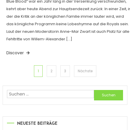
Blue Blood“ war ein Jahr lang in der Versenkung verschwunden,
kehrt aber heute Abend zur Hauptsendezeit zurück. In einer Zeit, i
der die Kritik an der königlichen Familie immer lauter wird, wird
das königliche Programm keine Lobeshymne auf die Royals sein.
Laut der neuen Moderatorin Anne-Mar Zwart ist auch Platz für alle
Fehltritte von Willem-Alexander […]
Discover
Seitennummerierung
1
2
3
Nächste
der
Suchen
Beiträge
nach:
NEUESTE BEITRÄGE