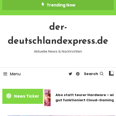
Skip
Trending Now
To
Content
der-
deutschlandexpress.de
Aktuelle News & Nachrichten
Menu
Search
Abo statt teurer Hardware – wie
News Ticker
gut funktioniert Cloud-Gaming?